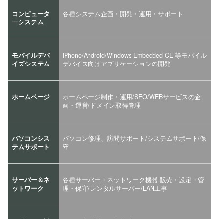
コンピュータ
各種システム企画・開発・運用・サポート
ーシステム
モバイルデバ
iPhone/Android/Windows Embedded CE 等モバイル
イズシステム
デバイス向けアプリケーションの開発
ホームページ
ホームページ制作・運用/SEO/WEBサービスの企
画・運営/ドメイン取得管理
パソコンシス
パソコン修理、訪問サポート/システムサポート/保
テムサポート
守
サーバー＆ネ
各種サーバー・ネットワーク機器 販売・設定・管
ットワーク
理・保守/レンタルサーバー/LAN工事