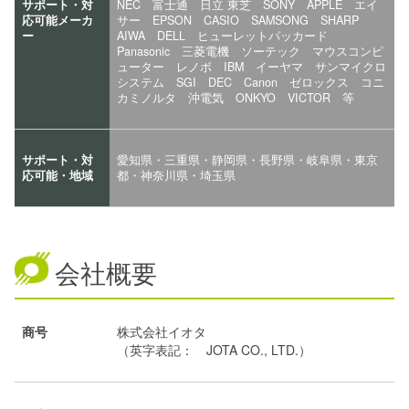
サポート・対
NEC 富士通 日立 東芝 SONY APPLE エイ
応可能メーカ
サー EPSON CASIO SAMSONG SHARP
ー
AIWA DELL ヒューレットパッカード
Panasonic 三菱電機 ソーテック マウスコンピ
ューター レノボ IBM イーヤマ サンマイクロ
システム SGI DEC Canon ゼロックス コニ
カミノルタ 沖電気 ONKYO VICTOR 等
サポート・対
愛知県・三重県・静岡県・長野県・岐阜県・東京
応可能・地域
都・神奈川県・埼玉県
会社概要
商号
株式会社イオタ
（英字表記： JOTA CO., LTD.）